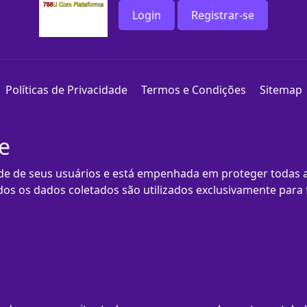
Login
Registrar-se
Políticas de Privacidade
Termos e Condições
Sitemap
de
ade de seus usuários e está empenhada em proteger todas 
os os dados coletados são utilizados exclusivamente para 