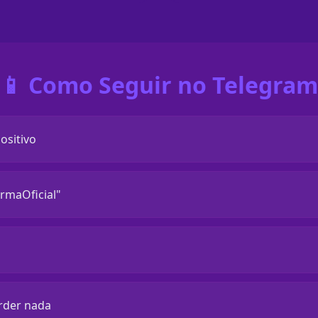
📱 Como Seguir no Telegram
ositivo
rmaOficial"
erder nada