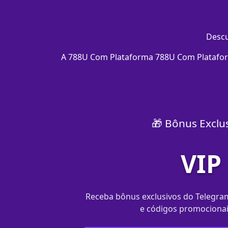
Descu
A 788U Com Plataforma 788U Com Plataforma
🎁 Bônus Exclu
VIP
Receba bônus exclusivos do Telegra
e códigos promocionai