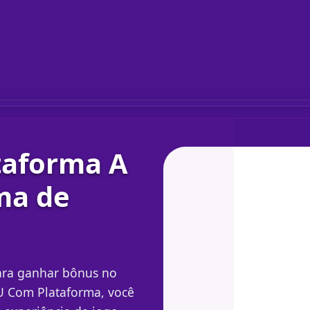
taforma A
ma de
ara ganhar bônus no
U Com Plataforma, você