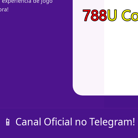
 experiência de jogo
ora!
📱 Canal Oficial no Telegram!