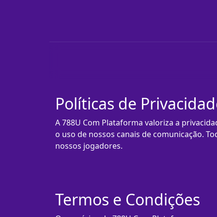
Políticas de Privacida
A 788U Com Plataforma valoriza a privacid
o uso de nossos canais de comunicação. Tod
nossos jogadores.
Termos e Condições