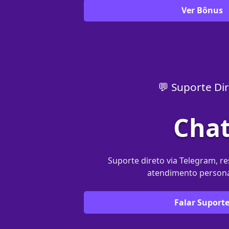
Ver Bônus
💬 Suporte Di
Cha
Suporte direto via Telegram, r
atendimento persona
Falar Suport